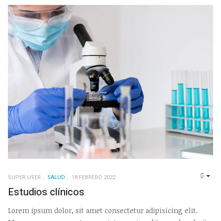
SUPER USER
SALUD
18 FEBRERO 2022
EMP
Estudios clínicos
Lorem ipsum dolor, sit amet consectetur adipisicing elit.