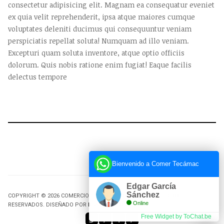
consectetur adipisicing elit. Magnam ea consequatur eveniet
ex quia velit reprehenderit, ipsa atque maiores cumque
voluptates deleniti ducimus qui consequuntur veniam
perspiciatis repellat soluta! Numquam ad illo veniam.
Excepturi quam soluta inventore, atque optio officiis
dolorum. Quis nobis ratione enim fugiat! Eaque facilis
delectus tempore
Bienvenido a Comer Tecámac
Edgar García
Sánchez
COPYRIGHT © 2026 COMERCIO TECÁMAC. TODOS LOS DERECHOS
Online
RESERVADOS. DISEÑADO POR
BRAIN-GM.COM
.
Free Widget by ToChat.be